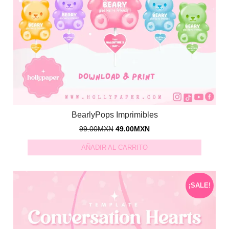
BearlyPops Imprimibles
99.00
MXN
49.00
MXN
AÑADIR AL CARRITO
¡SALE!