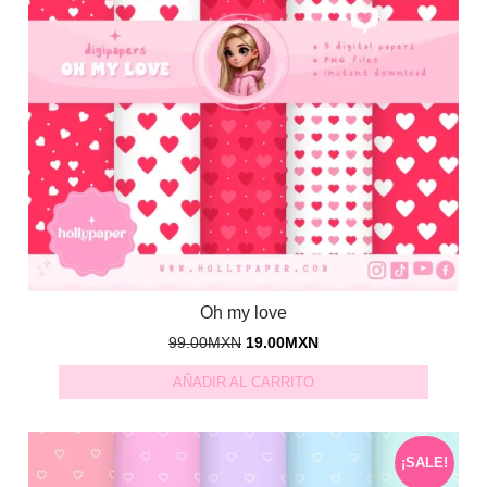
Oh my love
99.00
MXN
19.00
MXN
AÑADIR AL CARRITO
¡SALE!