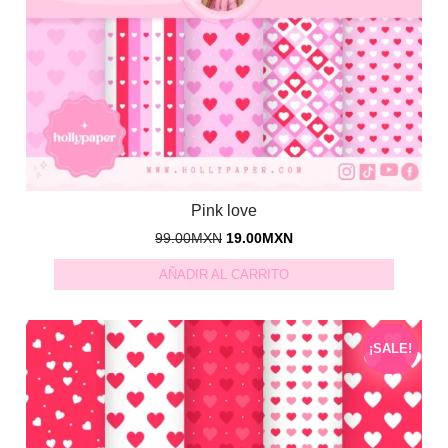
Pink love
99.00
MXN
19.00
MXN
AÑADIR AL CARRITO
¡SALE!