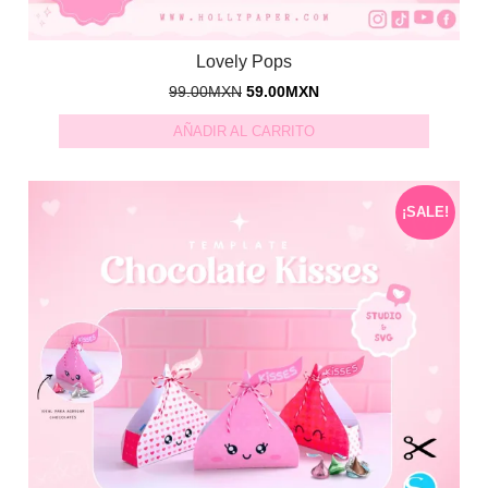
Lovely Pops
99.00
MXN
59.00
MXN
AÑADIR AL CARRITO
¡SALE!