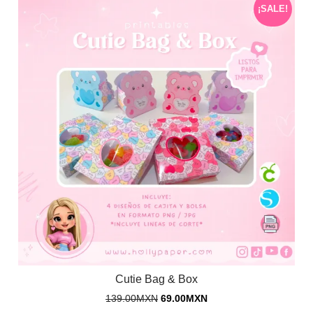
¡SALE!
Cutie Bag & Box
139.00
MXN
69.00
MXN