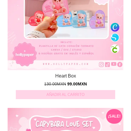
Heart Box
130.00
MXN
99.00
MXN
AÑADIR AL CARRITO
¡SALE!