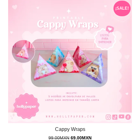
¡SALE!
Cappy Wraps
99.00
MXN
69.00
MXN