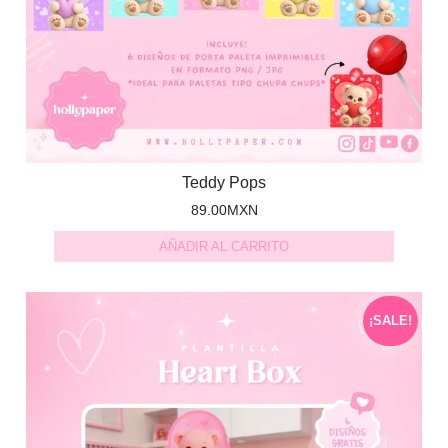
Teddy Pops
89.00
MXN
AÑADIR AL CARRITO
¡SALE!