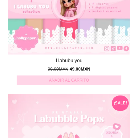
I labubu you
99.00
MXN
49.00
MXN
AÑADIR AL CARRITO
¡SALE!