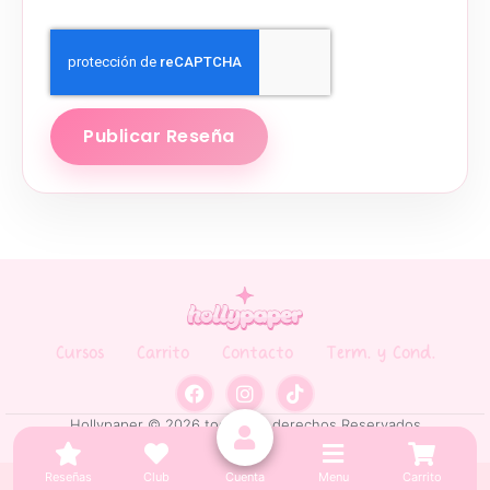
Publicar Reseña
Cursos
Carrito
Contacto
Term. y Cond.
Hollypaper © 2026 todos los derechos Reservados
Reseñas
Club
Cuenta
Menu
Carrito