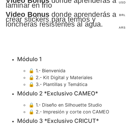
Video Bonus
donde aprenderás a
USD
laminar en frío
Video Bonus
donde aprenderás a
BRL
crear stickers para termos y
loncheras resistentes al agua.
ARS
Módulo 1
🔒
1.- Bienvenida
🔒
2.- Kit Digital y Materiales
🔒
3.- Plantillas y Temática
Módulo 2 *Exclusivo CAMEO*
🔒
1.- Diseño en Silhouette Studio
🔒
2.- Impresión y corte con CAMEO
Módulo 3 *Exclusivo CRICUT*