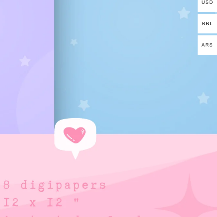
USD
BRL
ARS