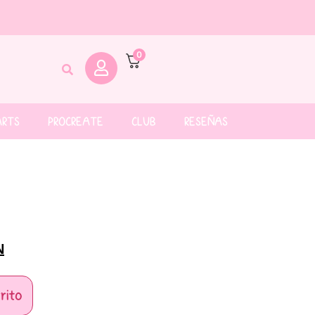
0
ARTS
PROCREATE
CLUB
RESEÑAS
N
rito