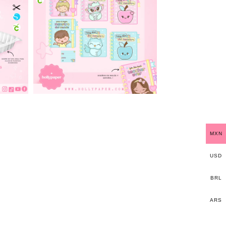
MXN
USD
BRL
ARS