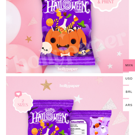
MXN
USD
BRL
ARS