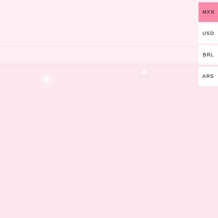
MXN
USD
BRL
ARS